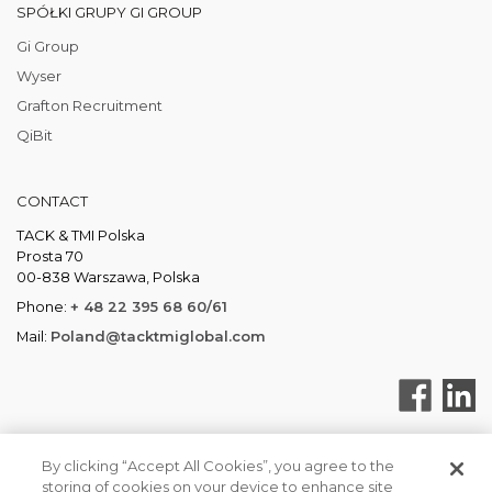
SPÓŁKI GRUPY GI GROUP
Gi Group
Wyser
Grafton Recruitment
QiBit
CONTACT
TACK & TMI Polska
Prosta 70
00-838 Warszawa, Polska
Phone:
+ 48 22 395 68 60/61
Mail:
Poland@tacktmiglobal.com
By clicking “Accept All Cookies”, you agree to the
storing of cookies on your device to enhance site
TACKTMI COPYRIGHT 2026. ALL RIGHTS RESERVED